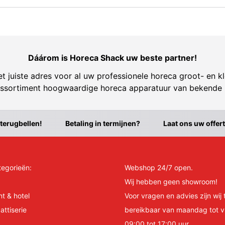
Dáárom is Horeca Shack uw beste partner!
t juiste adres voor al uw professionele horeca groot- en kl
ssortiment hoogwaardige horeca apparatuur van bekende
 terugbellen!
Betaling in termijnen?
Laat ons uw offer
tegorieën:
Webshop 24/7 open.
Wij hebben geen showroom!
nt & hotel
Voor vragen en advies zijn wij 
attiserie
bereikbaar van maandag tot v
09:00 tot 17:00 uur.