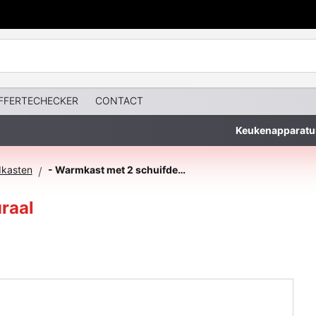
FFERTECHECKER
CONTACT
Keukenapparatu
kasten
- Warmkast met 2 schuifdeuren, muraal
/
raal