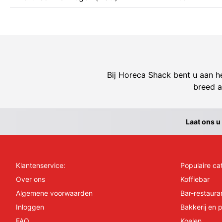
Bij Horeca Shack bent u aan he
breed a
Laat ons u
Klantenservice:
Populaire ca
Over ons
Koffiebar
Algemene voorwaarden
Bar-restaura
Inloggen
Bakkerij en p
FAQ
Koelen