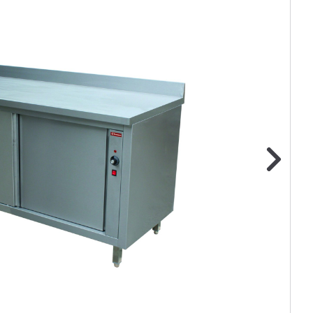
ge foto
N