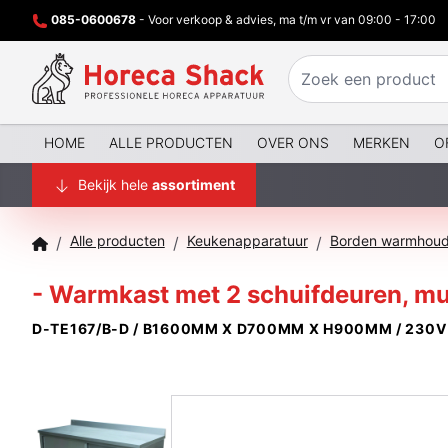
085-0600678
- Voor verkoop & advies, ma t/m vr van 09:00 - 17:00
HOME
ALLE PRODUCTEN
OVER ONS
MERKEN
O
Bekijk hele
assortiment
Alle producten
Keukenapparatuur
Borden warmhoud
/
/
/
- Warmkast met 2 schuifdeuren, mu
D-TE167/B-D / B1600MM X D700MM X H900MM / 230V