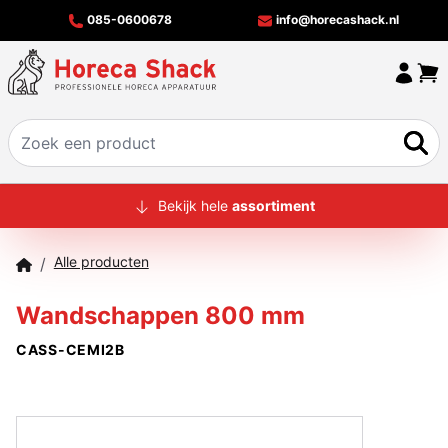
085-0600678
info@horecashack.nl
HOME
Bekijk hele
assortiment
ALLE PRODUCTEN
Alle producten
/
OVER ONS
Wandschappen 800 mm
MERKEN
CASS-CEMI2B
OFFERTECHECKER
CONTACT