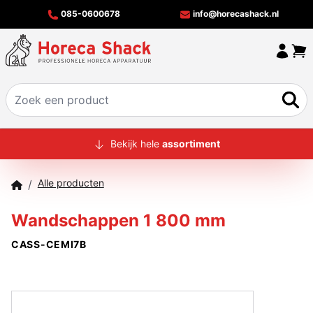
085-0600678
info@horecashack.nl
HOME
Bekijk hele
assortiment
ALLE PRODUCTEN
Alle producten
/
OVER ONS
Wandschappen 1 800 mm
MERKEN
CASS-CEMI7B
OFFERTECHECKER
CONTACT