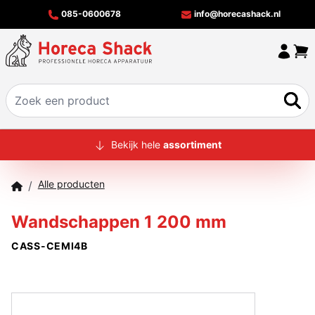
085-0600678
info@horecashack.nl
HOME
Bekijk hele
assortiment
ALLE PRODUCTEN
Alle producten
/
OVER ONS
Wandschappen 1 200 mm
MERKEN
CASS-CEMI4B
OFFERTECHECKER
CONTACT