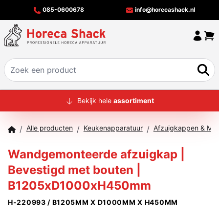
085-0600678
info@horecashack.nl
HOME
Bekijk hele
assortiment
ALLE PRODUCTEN
Alle producten
Keukenapparatuur
Afzuigkappen & Mot
/
/
/
OVER ONS
Wandgemonteerde afzuigkap |
MERKEN
Bevestigd met bouten |
OFFERTECHECKER
B1205xD1000xH450mm
CONTACT
H-220993 / B1205MM X D1000MM X H450MM