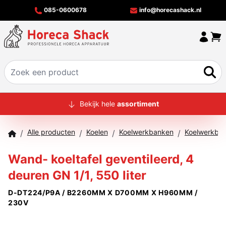
085-0600678
info@horecashack.nl
HOME
Bekijk hele
assortiment
ALLE PRODUCTEN
Alle producten
Koelen
Koelwerkbanken
/
/
/
/
OVER ONS
Wand- koeltafel geventileerd, 4
MERKEN
deuren GN 1/1, 550 liter
OFFERTECHECKER
D-DT224/P9A / B2260MM X D700MM X H960MM /
CONTACT
230V