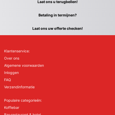
Laat ons u terugbellen!
Betaling in termijnen?
Laat ons uw offerte checken!
Klantenservice:
Over ons
Algemene voorwaarden
Inloggen
FAQ
Verzendinformatie
Populaire categorieën:
Koffiebar
Bar-restaurant & hotel