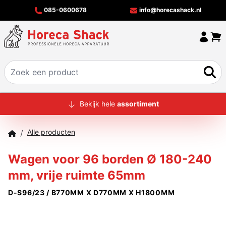
085-0600678
info@horecashack.nl
HOME
Bekijk hele
assortiment
ALLE PRODUCTEN
Alle producten
/
OVER ONS
Wagen voor 96 borden Ø 180-240
MERKEN
mm, vrije ruimte 65mm
OFFERTECHECKER
D-S96/23 / B770MM X D770MM X H1800MM
CONTACT