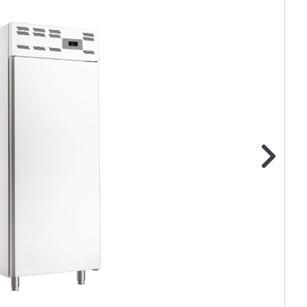
ge foto
N