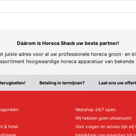
Dáárom is Horeca Shack uw beste partner!
t juiste adres voor al uw professionele horeca groot- en kl
ssortiment hoogwaardige horeca apparatuur van bekende
 terugbellen!
Betaling in termijnen?
Laat ons uw offer
tegorieën:
Webshop 24/7 open.
Wij hebben geen showroom!
nt & hotel
Voor vragen en advies zijn wij 
attiserie
bereikbaar van maandag tot v