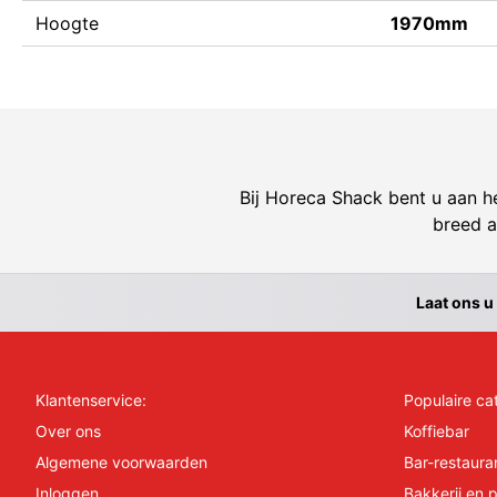
Hoogte
1970mm
Bij Horeca Shack bent u aan he
breed a
Laat ons u
Klantenservice:
Populaire ca
Over ons
Koffiebar
Algemene voorwaarden
Bar-restaura
Inloggen
Bakkerij en p