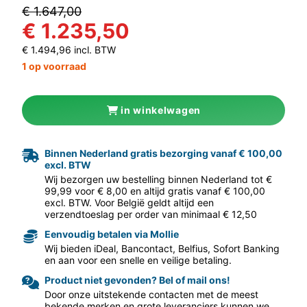
€ 1.647,00
€ 1.235,50
€ 1.494,96 incl. BTW
1 op voorraad
in winkelwagen
Binnen Nederland gratis bezorging vanaf € 100,00
aar volgende f
excl. BTW
Wij bezorgen uw bestelling binnen Nederland tot €
99,99 voor € 8,00 en altijd gratis vanaf € 100,00
excl. BTW. Voor België geldt altijd een
verzendtoeslag per order van minimaal € 12,50
Eenvoudig betalen via Mollie
Wij bieden iDeal, Bancontact, Belfius, Sofort Banking
en aan voor een snelle en veilige betaling.
Product niet gevonden? Bel of mail ons!
Door onze uitstekende contacten met de meest
bekende merken en grote leveranciers kunnen we