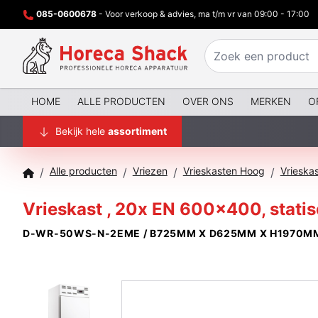
085-0600678
- Voor verkoop & advies, ma t/m vr van 09:00 - 17:00
HOME
ALLE PRODUCTEN
OVER ONS
MERKEN
O
Bekijk hele
assortiment
Alle producten
Vriezen
Vrieskasten Hoog
Vrieska
/
/
/
/
Vrieskast , 20x EN 600x400, statisc
D-WR-50WS-N-2EME / B725MM X D625MM X H1970M