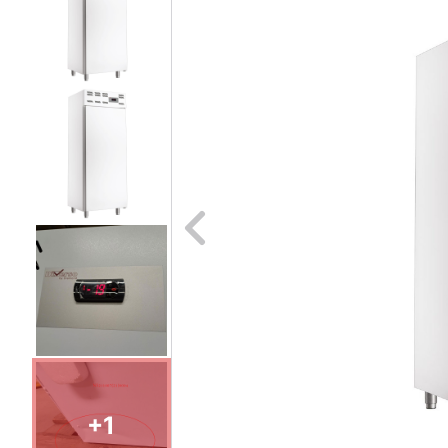
Naar vori
+1