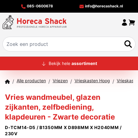
085-0600678
info@horecashack.nl
HOME
Bekijk hele
assortiment
ALLE PRODUCTEN
Alle producten
Vriezen
Vrieskasten Hoog
/
/
/
/
OVER ONS
Vries wandmeubel, glazen
MERKEN
zijkanten, zelfbediening,
OFFERTECHECKER
klapdeuren - Zwarte decoratie
CONTACT
D-TCM14-D5 / B1350MM X D898MM X H2040MM /
230V