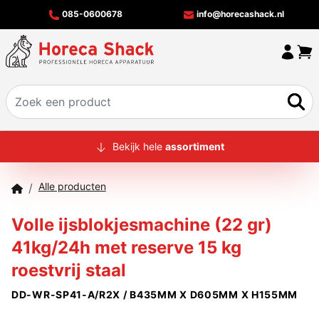
085-0600678
info@horecashack.nl
HOME
Bekijk hele
assortiment
ALLE PRODUCTEN
Alle producten
/
OVER ONS
Volle ijsblokjesmachine (22 gr)
MERKEN
41kg/24h met reserve 15 kg
OFFERTECHECKER
roestvrij staal
CONTACT
DD-WR-SP41-A/R2X / B435MM X D605MM X H155MM