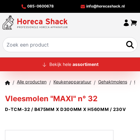
085-0600678
info@horecashack.nl
HOME
Bekijk hele
assortiment
ALLE PRODUCTEN
Alle producten
Keukenapparatuur
Gehaktmolens
Ge
/
/
/
/
OVER ONS
Vleesmolen "MAXI" n° 32
MERKEN
D-TCM-32 / B475MM X D300MM X H560MM / 230V
OFFERTECHECKER
CONTACT