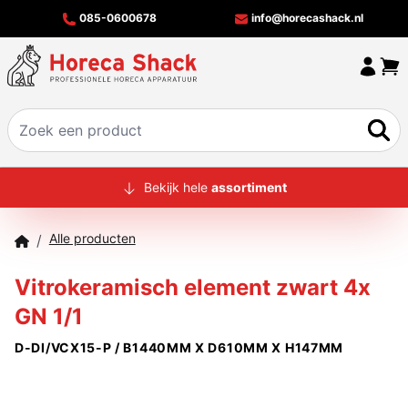
085-0600678
info@horecashack.nl
HOME
Bekijk hele
assortiment
ALLE PRODUCTEN
Alle producten
/
OVER ONS
Vitrokeramisch element zwart 4x
MERKEN
GN 1/1
OFFERTECHECKER
D-DI/VCX15-P / B1440MM X D610MM X H147MM
CONTACT