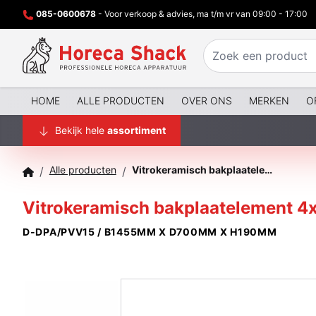
085-0600678
- Voor verkoop & advies, ma t/m vr van 09:00 - 17:00
HOME
ALLE PRODUCTEN
OVER ONS
MERKEN
O
Bekijk hele
assortiment
Alle producten
Vitrokeramisch bakplaatelement 4x GN 1/1
/
/
Vitrokeramisch bakplaatelement 4x
D-DPA/PVV15 / B1455MM X D700MM X H190MM