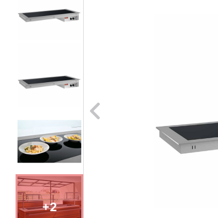
Naar vori
+2