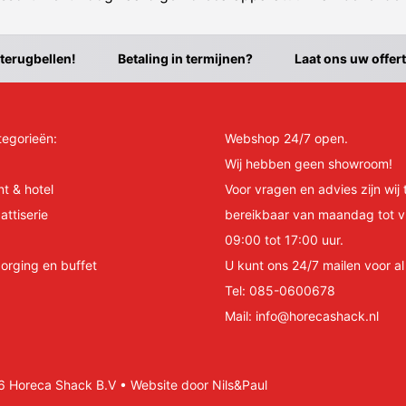
 terugbellen!
Betaling in termijnen?
Laat ons uw offer
tegorieën:
Webshop 24/7 open.
Wij hebben geen showroom!
nt & hotel
Voor vragen en advies zijn wij 
attiserie
bereikbaar van maandag tot v
09:00 tot 17:00 uur.
orging en buffet
U kunt ons 24/7 mailen voor a
Tel:
085-0600678
Mail:
info@horecashack.nl
Horeca Shack B.V • Website door Nils&Paul