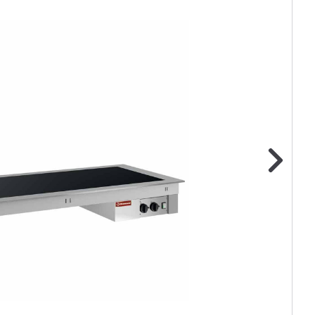
ge foto
N