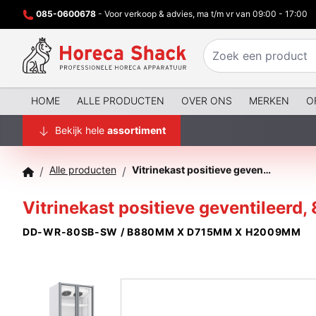
085-0600678
- Voor verkoop & advies, ma t/m vr van 09:00 - 17:00
HOME
ALLE PRODUCTEN
OVER ONS
MERKEN
O
Bekijk hele
assortiment
Alle producten
Vitrinekast positieve geventileerd, 804 liter, 2 draaideuren, WIT
/
/
Vitrinekast positieve geventileerd, 
DD-WR-80SB-SW / B880MM X D715MM X H2009MM