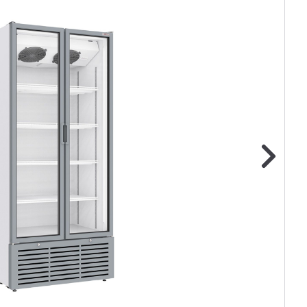
ge foto
N