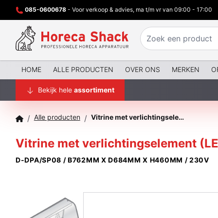
085-0600678
- Voor verkoop & advies, ma t/m vr van 09:00 - 17:00
HOME
ALLE PRODUCTEN
OVER ONS
MERKEN
O
Bekijk hele
assortiment
Alle producten
Vitrine met verlichtingselement (LED) gesloten, met schuifdeuren
/
/
Vitrine met verlichtingselement (L
D-DPA/SP08 / B762MM X D684MM X H460MM / 230V