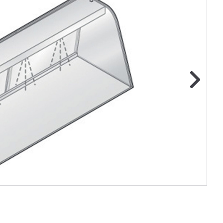
ge foto
N