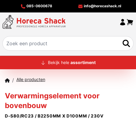
085-0600678
info@horecashack.nl
HOME
Bekijk hele
assortiment
ALLE PRODUCTEN
Alle producten
/
OVER ONS
Verwarmingselement voor
MERKEN
bovenbouw
OFFERTECHECKER
D-S80/RC23 / B2250MM X D100MM / 230V
CONTACT