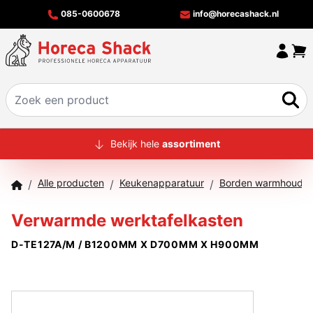
085-0600678
info@horecashack.nl
HOME
Bekijk hele
assortiment
ALLE PRODUCTEN
Alle producten
Keukenapparatuur
Borden warmhoudka
/
/
/
OVER ONS
Verwarmde werktafelkasten
MERKEN
D-TE127A/M / B1200MM X D700MM X H900MM
OFFERTECHECKER
CONTACT