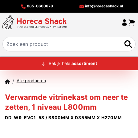
085-0600678
info@horecashack.nl
HOME
Bekijk hele
assortiment
ALLE PRODUCTEN
Alle producten
/
OVER ONS
Verwarmde vitrinekast om neer te
MERKEN
zetten, 1 niveau L800mm
OFFERTECHECKER
DD-WR-EVC1-58 / B800MM X D355MM X H270MM
CONTACT