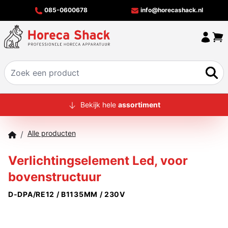
085-0600678
info@horecashack.nl
HOME
Bekijk hele
assortiment
ALLE PRODUCTEN
Alle producten
/
OVER ONS
Verlichtingselement Led, voor
MERKEN
bovenstructuur
OFFERTECHECKER
D-DPA/RE12 / B1135MM / 230V
CONTACT