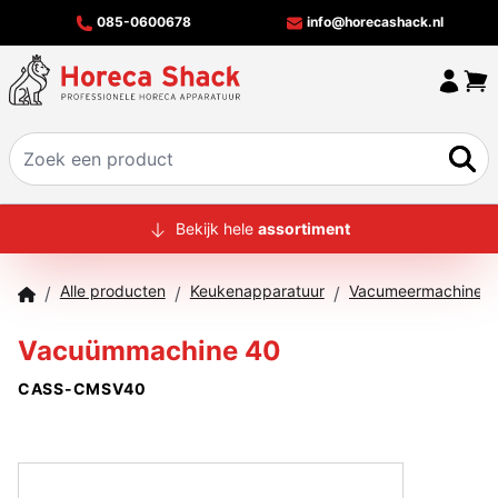
085-0600678
info@horecashack.nl
HOME
Bekijk hele
assortiment
ALLE PRODUCTEN
Alle producten
Keukenapparatuur
/
/
/
OVER ONS
Vacuümmachine 40
MERKEN
CASS-CMSV40
OFFERTECHECKER
CONTACT