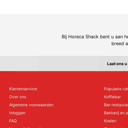
Bij Horeca Shack bent u aan he
breed a
Laat ons u
Klantenservice:
Populaire ca
Over ons
Koffiebar
Algemene voorwaarden
Bar-restaura
Inloggen
Bakkerij en p
FAQ
Koelen