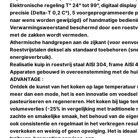
Elektronische regeling T° 24° tot 99°, digitaal display
precisie (Delta-T 0,2 C°), 5 voorgeprogrammeerde 
naar wens worden gewijzigd) of handmatige bedienin
Verwarmingsweerstand beschermd door een roestvrij
met de zakken wordt vermeden.
Athermische handgrepen aan de zijkant (voor eenvo
Roestvrijstalen deksel als standaard toebehoren (s
energieverbruik).
Realisatie kuip in roestvrij staal AISI 304, frame AISI 
Apparaten gebouwd in overeenstemming met de hui
ADVANTAGE :
Ontdek de kunst van het koken op lage temperatuur 
meer dan een mode, het is een innovatie om voedsel
pasteuriseren en regenereren. Het koken bij lage te
volumeverlies (-25% in vergelijking met traditionele
zachte en smakelijke smaak, het behoud van de eig
ook consistentie en regelmaat in het verkregen result
overkoken en weinig of geen opvolging. Het is ideaal 