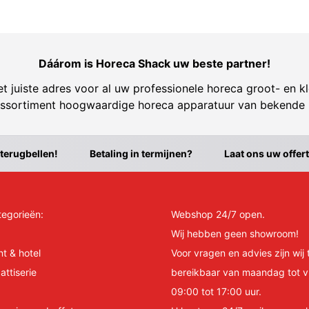
Dáárom is Horeca Shack uw beste partner!
t juiste adres voor al uw professionele horeca groot- en kl
ssortiment hoogwaardige horeca apparatuur van bekende
 terugbellen!
Betaling in termijnen?
Laat ons uw offer
tegorieën:
Webshop 24/7 open.
Wij hebben geen showroom!
nt & hotel
Voor vragen en advies zijn wij 
attiserie
bereikbaar van maandag tot v
09:00 tot 17:00 uur.