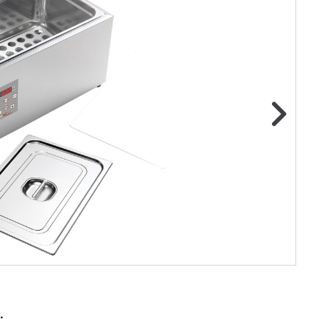
ge foto
N
.