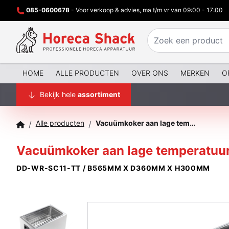
085-0600678
- Voor verkoop & advies, ma t/m vr van 09:00 - 17:00
HOME
ALLE PRODUCTEN
OVER ONS
MERKEN
O
Bekijk hele
assortiment
Alle producten
Vacuümkoker aan lage temperatuur, GN 1/1, elektrisch
/
/
Vacuümkoker aan lage temperatuur, 
DD-WR-SC11-TT / B565MM X D360MM X H300MM