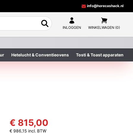
info@horecashack.nl
INLOGGEN
WINKELWAGEN (0)
ur
Hetelucht & Conventieovens
Tosti & Toast apparaten
€ 815,00
€ 986,15 incl. BTW