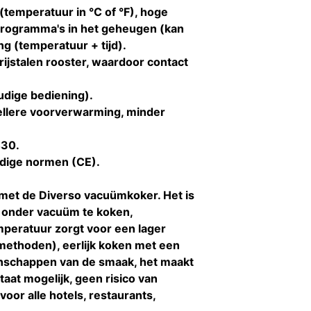
 (temperatuur in °C of °F), hoge
programma's in het geheugen (kan
g (temperatuur + tijd).
stalen rooster, waardoor contact
udige bediening).
nellere voorverwarming, minder
430.
dige normen (CE).
met de Diverso vacuümkoker. Het is
 onder vacuüm te koken,
mperatuur zorgt voor een lager
 methoden), eerlijk koken met een
enschappen van de smaak, het maakt
aat mogelijk, geen risico van
voor alle hotels, restaurants,