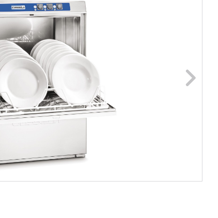
ge foto
N