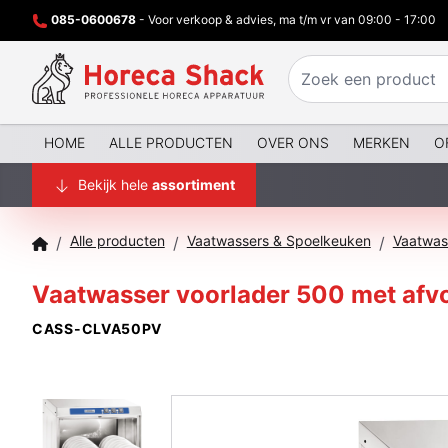
085-0600678
- Voor verkoop & advies, ma t/m vr van 09:00 - 17:00
HOME
ALLE PRODUCTEN
OVER ONS
MERKEN
O
Bekijk hele
assortiment
Alle producten
Vaatwassers & Spoelkeuken
Vaatwas
/
/
/
Vaatwasser voorlader 500 met af
CASS-CLVA50PV