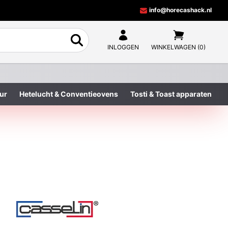
info@horecashack.nl
INLOGGEN
WINKELWAGEN (0)
ur
Hetelucht & Conventieovens
Tosti & Toast apparaten