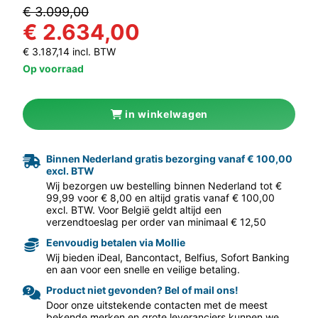
€ 3.099,00
€ 2.634,00
€ 3.187,14 incl. BTW
Op voorraad
in winkelwagen
aar volgende f
Binnen Nederland gratis bezorging vanaf € 100,00
excl. BTW
Wij bezorgen uw bestelling binnen Nederland tot €
99,99 voor € 8,00 en altijd gratis vanaf € 100,00
excl. BTW. Voor België geldt altijd een
verzendtoeslag per order van minimaal € 12,50
Eenvoudig betalen via Mollie
Wij bieden iDeal, Bancontact, Belfius, Sofort Banking
en aan voor een snelle en veilige betaling.
Product niet gevonden? Bel of mail ons!
Door onze uitstekende contacten met de meest
bekende merken en grote leveranciers kunnen we