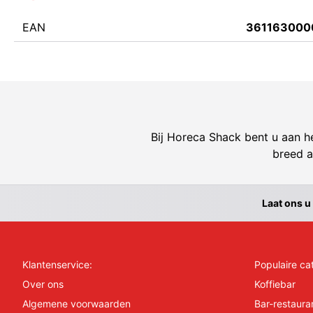
EAN
361163000
Bij Horeca Shack bent u aan he
breed a
Laat ons u
Klantenservice:
Populaire ca
Over ons
Koffiebar
Algemene voorwaarden
Bar-restaura