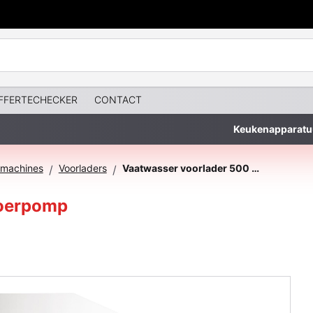
FFERTECHECKER
CONTACT
Keukenapparatu
machines
Voorladers
Vaatwasser voorlader 500 met afvoerpomp
/
/
voerpomp