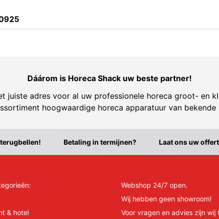
0925
Dáárom is Horeca Shack uw beste partner!
t juiste adres voor al uw professionele horeca groot- en kl
ssortiment hoogwaardige horeca apparatuur van bekende
 terugbellen!
Betaling in termijnen?
Laat ons uw offer
tegorieën:
Webshop 24/7 open.
Wij hebben geen showroom!
nt & hotel
Voor vragen en advies zijn wij 