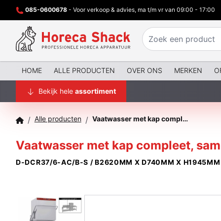
085-0600678
- Voor verkoop & advies, ma t/m vr van 09:00 - 17:00
HOME
ALLE PRODUCTEN
OVER ONS
MERKEN
O
Bekijk hele
assortiment
Alle producten
Vaatwasser met kap compleet, samengesteld uit :
/
/
Vaatwasser met kap compleet, same
D-DCR37/6-AC/B-S / B2620MM X D740MM X H1945MM