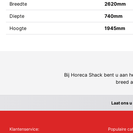
Breedte
2620mm
Diepte
740mm
Hoogte
1945mm
Bij Horeca Shack bent u aan he
breed a
Laat ons u
Klantenservice:
Populaire ca