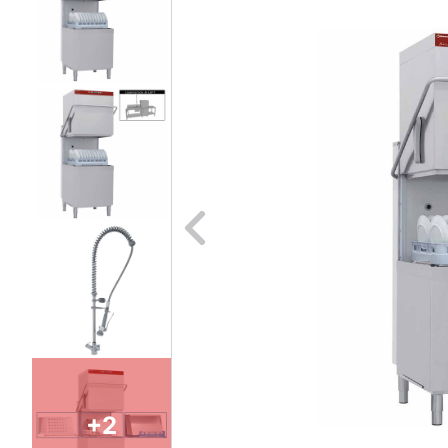
Naar vori
+2