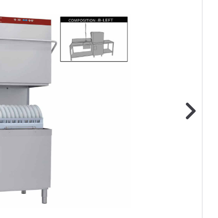
ge foto
N