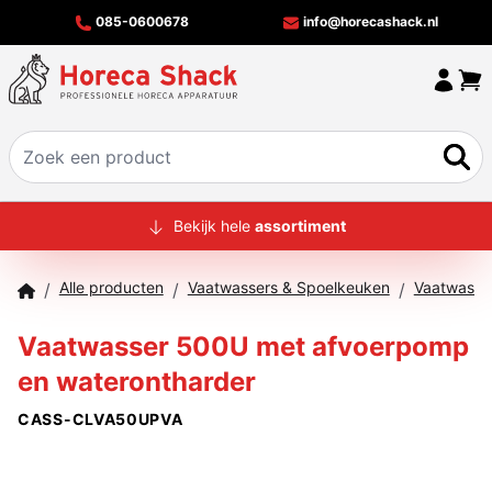
085-0600678
info@horecashack.nl
HOME
Bekijk hele
assortiment
ALLE PRODUCTEN
Alle producten
Vaatwassers & Spoelkeuken
Vaatwasma
/
/
/
OVER ONS
Vaatwasser 500U met afvoerpomp
MERKEN
en waterontharder
OFFERTECHECKER
CASS-CLVA50UPVA
CONTACT