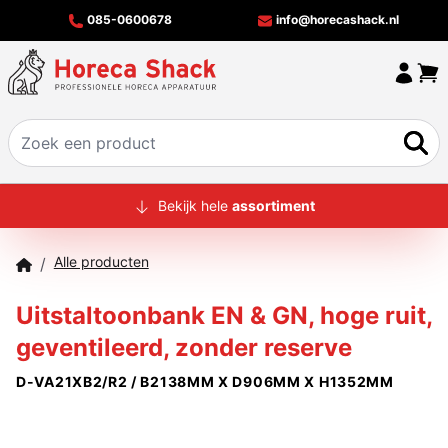
085-0600678
info@horecashack.nl
HOME
Bekijk hele
assortiment
ALLE PRODUCTEN
Alle producten
/
OVER ONS
Uitstaltoonbank EN & GN, hoge ruit,
MERKEN
geventileerd, zonder reserve
OFFERTECHECKER
D-VA21XB2/R2 / B2138MM X D906MM X H1352MM
CONTACT