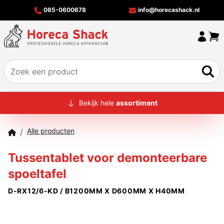
085-0600678
info@horecashack.nl
HOME
Bekijk hele
assortiment
ALLE PRODUCTEN
Alle producten
/
OVER ONS
Tussentablet voor demonteerbare
MERKEN
spoeltafel
OFFERTECHECKER
D-RX12/6-KD / B1200MM X D600MM X H40MM
CONTACT