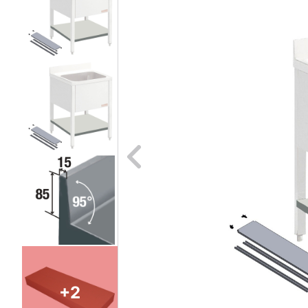
Naar vori
+2