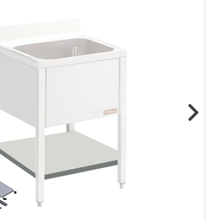
ge foto
N