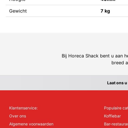
Gewicht
7 kg
Bij Horeca Shack bent u aan he
breed a
Laat ons u
Klantenservice:
Populaire ca
Over ons
Koffiebar
Algemene voorwaarden
Bar-restaura