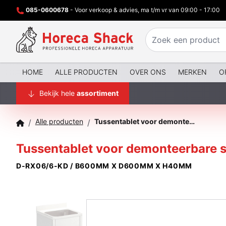
085-0600678
- Voor verkoop & advies, ma t/m vr van 09:00 - 17:00
HOME
ALLE PRODUCTEN
OVER ONS
MERKEN
O
Bekijk hele
assortiment
Alle producten
Tussentablet voor demonteerbare spoeltafel
/
/
Tussentablet voor demonteerbare s
D-RX06/6-KD / B600MM X D600MM X H40MM