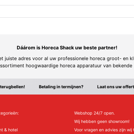
Dáárom is Horeca Shack uw beste partner!
t juiste adres voor al uw professionele horeca groot- en kl
ssortiment hoogwaardige horeca apparatuur van bekende
 terugbellen!
Betaling in termijnen?
Laat ons uw offer
tegorieën:
Webshop 24/7 open.
Wij hebben geen showroom!
nt & hotel
Voor vragen en advies zijn wij 