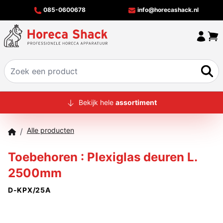
085-0600678
info@horecashack.nl
HOME
Bekijk hele
assortiment
ALLE PRODUCTEN
Alle producten
/
OVER ONS
Toebehoren : Plexiglas deuren L.
MERKEN
2500mm
OFFERTECHECKER
D-KPX/25A
CONTACT