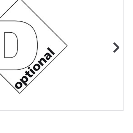
ge foto
N