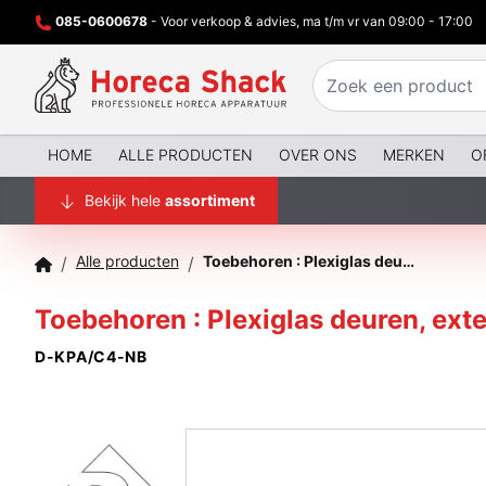
085-0600678
- Voor verkoop & advies, ma t/m vr van 09:00 - 17:00
HOME
ALLE PRODUCTEN
OVER ONS
MERKEN
O
Bekijk hele
assortiment
Alle producten
Toebehoren : Plexiglas deuren, externe hoek 45°, laag glas
/
/
Toebehoren : Plexiglas deuren, exte
D-KPA/C4-NB