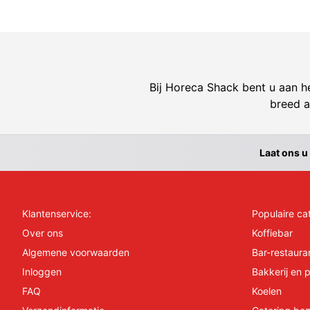
Bij Horeca Shack bent u aan he
breed a
Laat ons u
Klantenservice:
Populaire ca
Over ons
Koffiebar
Algemene voorwaarden
Bar-restaura
Inloggen
Bakkerij en p
FAQ
Koelen