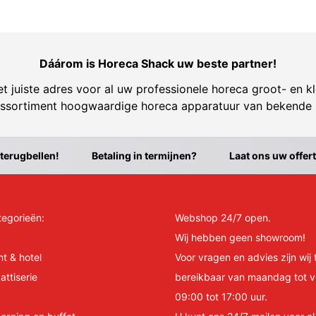
Dáárom is Horeca Shack uw beste partner!
t juiste adres voor al uw professionele horeca groot- en kl
ssortiment hoogwaardige horeca apparatuur van bekende
 terugbellen!
Betaling in termijnen?
Laat ons uw offer
tegorieën:
Webshop 24/7 open.
Wij hebben geen showroom!
nt & hotel
Voor vragen en advies zijn wij 
attiserie
bereikbaar van maandag tot v
09:00 tot 17:00 uur.