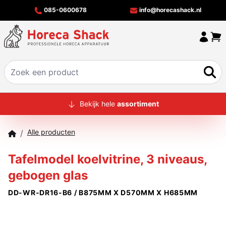
085-0600678
info@horecashack.nl
HOME
Bekijk hele
assortiment
ALLE PRODUCTEN
Alle producten
/
OVER ONS
Tafelmodel koelvitrine, 3 niveaus,
MERKEN
gebogen glas
OFFERTECHECKER
DD-WR-DR16-B6 / B875MM X D570MM X H685MM
CONTACT