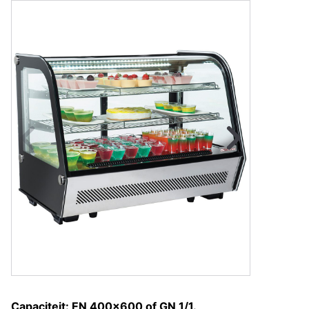
Naar vorige fot
Na
Capaciteit: EN 400x600 of GN 1/1.