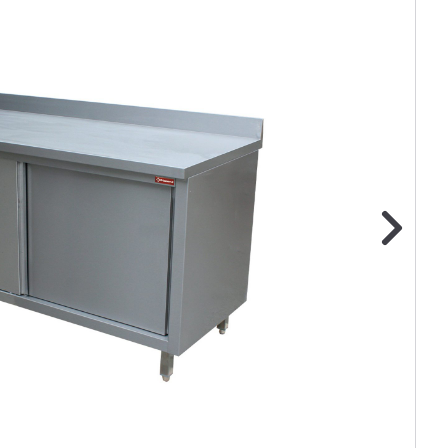
ge foto
N