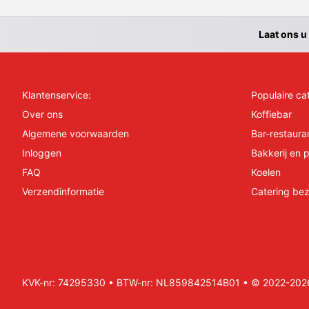
Laat ons u
Klantenservice:
Populaire ca
Over ons
Koffiebar
Algemene voorwaarden
Bar-restaura
Inloggen
Bakkerij en p
FAQ
Koelen
Verzendinformatie
Catering bez
KVK-nr: 74295330 • BTW-nr: NL859842514B01 • © 2022-2026 