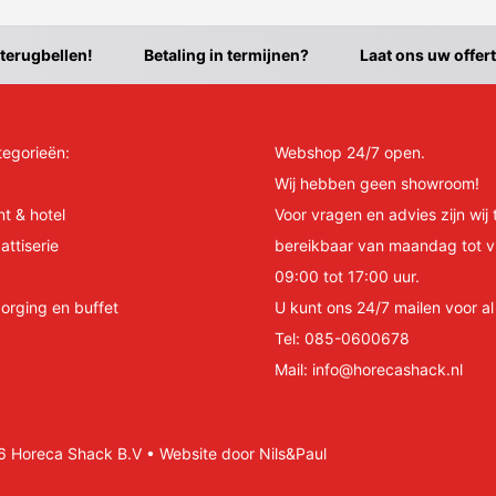
 terugbellen!
Betaling in termijnen?
Laat ons uw offer
tegorieën:
Webshop 24/7 open.
Wij hebben geen showroom!
nt & hotel
Voor vragen en advies zijn wij 
attiserie
bereikbaar van maandag tot v
09:00 tot 17:00 uur.
orging en buffet
U kunt ons 24/7 mailen voor a
Tel:
085-0600678
Mail:
info@horecashack.nl
Horeca Shack B.V • Website door Nils&Paul