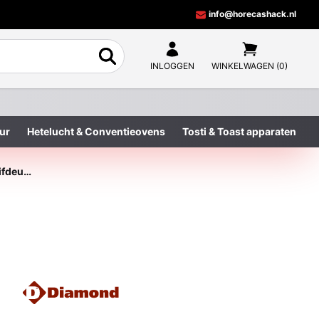
info@horecashack.nl
INLOGGEN
WINKELWAGEN (0)
ur
Hetelucht & Conventieovens
Tosti & Toast apparaten
Tafel op kast met schuifdeuren, muraal