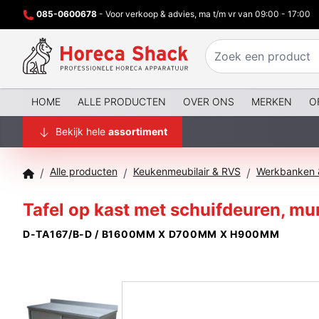
085-0600678
- Voor verkoop & advies, ma t/m vr van 09:00 - 17:00
HOME
ALLE PRODUCTEN
OVER ONS
MERKEN
O
Bekijk hele
assortiment
Alle producten
Keukenmeubilair & RVS
Werkbanken &
/
/
/
Tafel op kast met schuifdeuren, mu
D-TA167/B-D / B1600MM X D700MM X H900MM