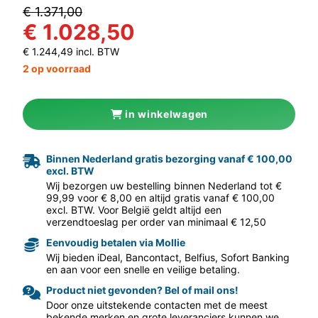
€ 1.371,00
€ 1.028,50
€ 1.244,49 incl. BTW
2 op voorraad
in winkelwagen
Binnen Nederland gratis bezorging vanaf € 100,00
aar volgende f
excl. BTW
Wij bezorgen uw bestelling binnen Nederland tot €
99,99 voor € 8,00 en altijd gratis vanaf € 100,00
excl. BTW. Voor België geldt altijd een
verzendtoeslag per order van minimaal € 12,50
Eenvoudig betalen via Mollie
Wij bieden iDeal, Bancontact, Belfius, Sofort Banking
en aan voor een snelle en veilige betaling.
Product niet gevonden? Bel of mail ons!
Door onze uitstekende contacten met de meest
bekende merken en grote leveranciers kunnen we