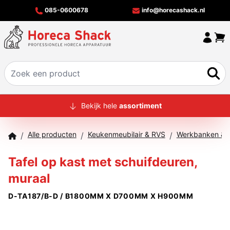
085-0600678
info@horecashack.nl
HOME
Bekijk hele
assortiment
ALLE PRODUCTEN
Alle producten
Keukenmeubilair & RVS
Werkbanken & T
/
/
/
OVER ONS
Tafel op kast met schuifdeuren,
MERKEN
muraal
OFFERTECHECKER
D-TA187/B-D / B1800MM X D700MM X H900MM
CONTACT