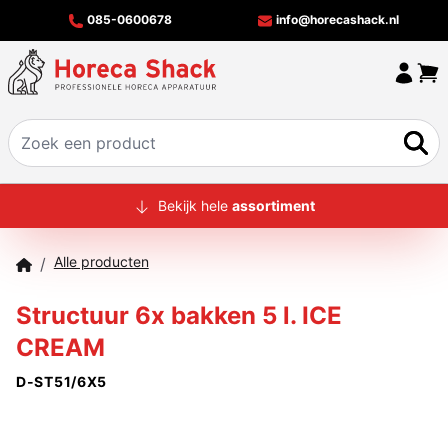
085-0600678
info@horecashack.nl
HOME
Bekijk hele
assortiment
ALLE PRODUCTEN
Alle producten
/
OVER ONS
Structuur 6x bakken 5 l. ICE
MERKEN
CREAM
OFFERTECHECKER
D-ST51/6X5
CONTACT