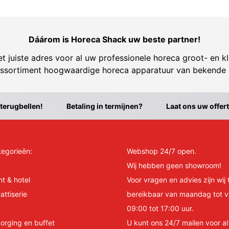
Dáárom is Horeca Shack uw beste partner!
t juiste adres voor al uw professionele horeca groot- en kl
ssortiment hoogwaardige horeca apparatuur van bekende
 terugbellen!
Betaling in termijnen?
Laat ons uw offer
tegorieën:
Webshop 24/7 open.
Wij hebben geen showroom!
nt & hotel
Voor vragen en advies zijn wij 
attiserie
bereikbaar van maandag tot v
09:00 tot 17:00 uur.
orging en buffet
U kunt ons 24/7 mailen voor a