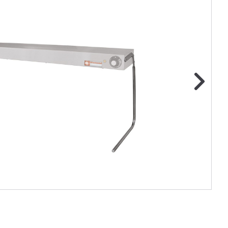
ge foto
N