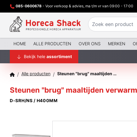
085-0600678
- Voor verkoop & advies, ma t/m vr van 09:00 - 17:00
HOME
ALLE PRODUCTEN
OVER ONS
MERKEN
O
Bekijk hele
assortiment
Alle producten
Steunen "brug" maaltijden verwarmer
/
/
Steunen "brug" maaltijden verwarm
D-SRH/NS / H400MM