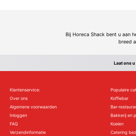
Bij Horeca Shack bent u aan he
breed a
Laat ons u
Klantenservice:
Populaire ca
Over ons
Koffiebar
Algemene voorwaarden
Bar-restaura
Inloggen
Bakkerij en p
FAQ
Koelen
Verzendinformatie
Catering bez