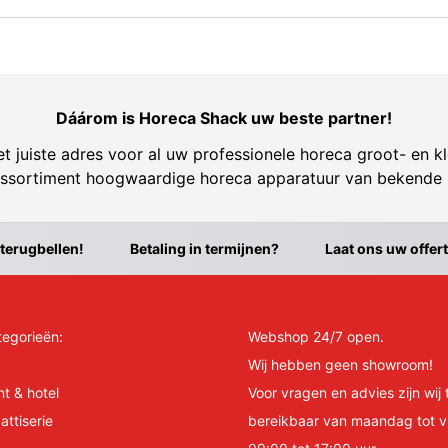
Dáárom is Horeca Shack uw beste partner!
t juiste adres voor al uw professionele horeca groot- en kl
ssortiment hoogwaardige horeca apparatuur van bekende
 terugbellen!
Betaling in termijnen?
Laat ons uw offer
tegorieën:
Webshop 24/7 open.
Wij hebben geen showroom!
nt & hotel
Voor vragen en advies zijn wij 
attiserie
bereikbaar van maandag tot v