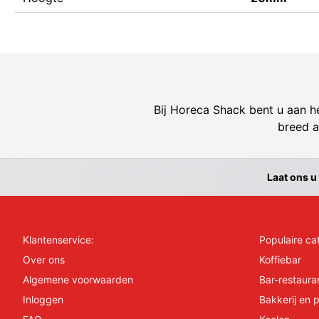
Bij Horeca Shack bent u aan he
breed a
Laat ons u
Klantenservice:
Populaire ca
Over ons
Koffiebar
Algemene voorwaarden
Bar-restaura
Inloggen
Bakkerij en p