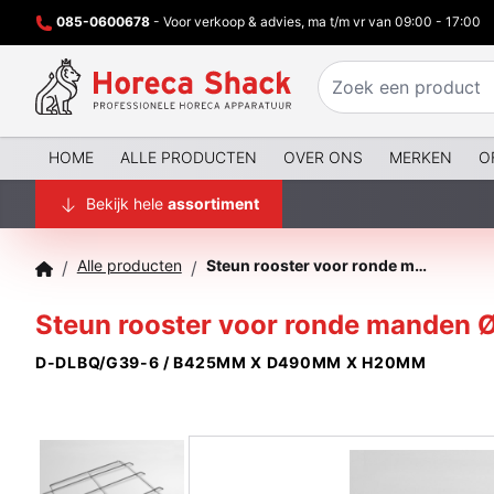
085-0600678
- Voor verkoop & advies, ma t/m vr van 09:00 - 17:00
HOME
ALLE PRODUCTEN
OVER ONS
MERKEN
O
Bekijk hele
assortiment
Alle producten
Steun rooster voor ronde manden Ø400 mm
/
/
Steun rooster voor ronde manden
D-DLBQ/G39-6 / B425MM X D490MM X H20MM