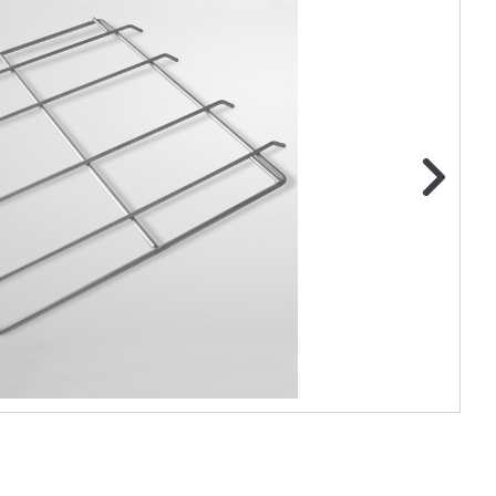
ge foto
N