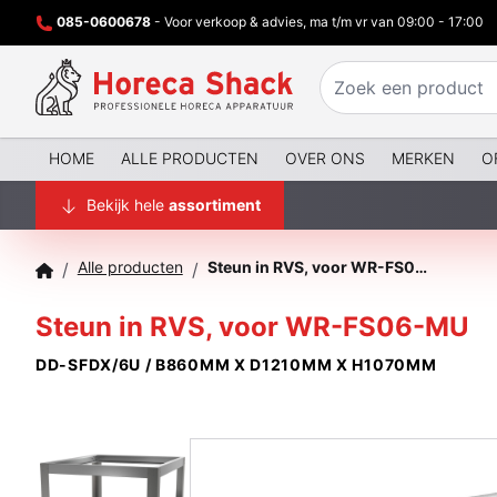
085-0600678
- Voor verkoop & advies, ma t/m vr van 09:00 - 17:00
HOME
ALLE PRODUCTEN
OVER ONS
MERKEN
O
Bekijk hele
assortiment
Alle producten
Steun in RVS, voor WR-FS06-MU
/
/
Steun in RVS, voor WR-FS06-MU
DD-SFDX/6U / B860MM X D1210MM X H1070MM