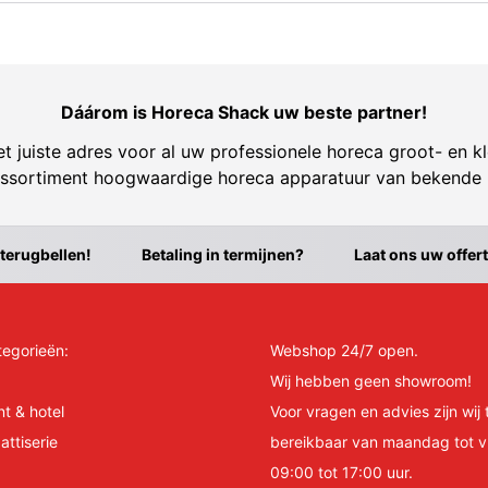
Dáárom is Horeca Shack uw beste partner!
t juiste adres voor al uw professionele horeca groot- en kl
ssortiment hoogwaardige horeca apparatuur van bekende
 terugbellen!
Betaling in termijnen?
Laat ons uw offer
tegorieën:
Webshop 24/7 open.
Wij hebben geen showroom!
nt & hotel
Voor vragen en advies zijn wij 
attiserie
bereikbaar van maandag tot v
09:00 tot 17:00 uur.