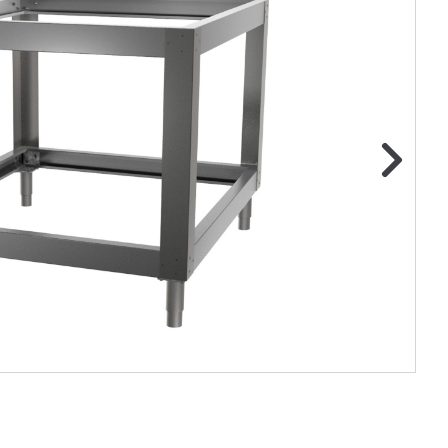
ge foto
N