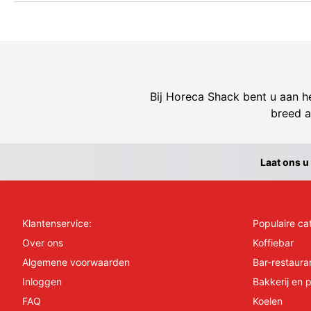
Bij Horeca Shack bent u aan he
breed a
Laat ons u
Klantenservice:
Populaire ca
Over ons
Koffiebar
Algemene voorwaarden
Bar-restaura
Inloggen
Bakkerij en p
FAQ
Koelen