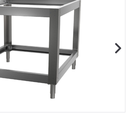
ge foto
N