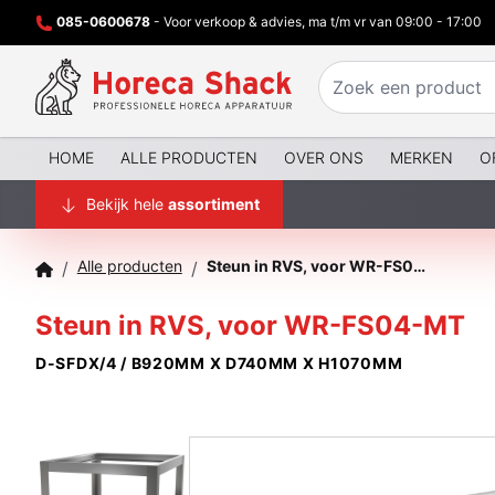
085-0600678
- Voor verkoop & advies, ma t/m vr van 09:00 - 17:00
HOME
ALLE PRODUCTEN
OVER ONS
MERKEN
O
Bekijk hele
assortiment
Alle producten
Steun in RVS, voor WR-FS04-MT
/
/
Steun in RVS, voor WR-FS04-MT
D-SFDX/4 / B920MM X D740MM X H1070MM