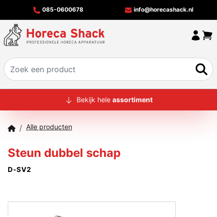
085-0600678
info@horecashack.nl
HOME
Bekijk hele
assortiment
ALLE PRODUCTEN
Alle producten
/
OVER ONS
Steun dubbel schap
MERKEN
D-SV2
OFFERTECHECKER
CONTACT