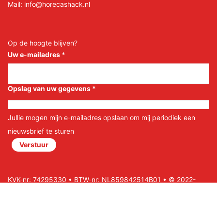
Mail:
info@horecashack.nl
Op de hoogte blijven?
Uw e-mailadres
*
Opslag van uw gegevens
*
Jullie mogen mijn e-mailadres opslaan om mij periodiek een
nieuwsbrief te sturen
Verstuur
KVK-nr: 74295330 • BTW-nr: NL859842514B01 • © 2022-
2026 Horeca Shack B.V • Website door Nils&Paul