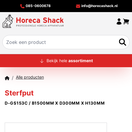
085-0600678
info@horecashack.nl
HOME
Bekijk hele
assortiment
ALLE PRODUCTEN
Alle producten
/
OVER ONS
Sterfput
MERKEN
D-GS153C / B1500MM X D300MM X H130MM
OFFERTECHECKER
CONTACT