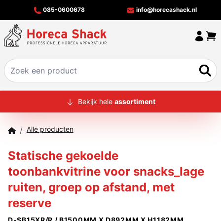
085-0600678
info@horecashack.nl
HOME
Bekijk hele
assortiment
ALLE PRODUCTEN
Alle producten
/
OVER ONS
Statische gekoelde
MERKEN
toonbankvitrine voor snacks_lage
OFFERTECHECKER
ruiten, groep op afstand, met
CONTACT
reserve
D-SB15XR/R / B1500MM X D892MM X H1182MM