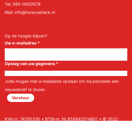
Tel:
085-0600678
Mail:
info@horecashack.nl
Op de hoogte blijven?
Uw e-mailadres
*
Opslag van uw gegevens
*
Jullie mogen mijn e-mailadres opslaan om mij periodiek een
nieuwsbrief te sturen
Verstuur
KVK-nr: 74295330 • BTW-nr: NL859842514B01 • © 2022-
2026 Horeca Shack B.V • Website door Nils&Paul