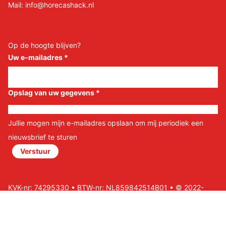
Mail:
info@horecashack.nl
Op de hoogte blijven?
Uw e-mailadres
*
Opslag van uw gegevens
*
Jullie mogen mijn e-mailadres opslaan om mij periodiek een
nieuwsbrief te sturen
Verstuur
KVK-nr: 74295330 • BTW-nr: NL859842514B01 • © 2022-
2026 Horeca Shack B.V • Website door Nils&Paul