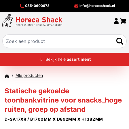
085-0600678
info@horecashack.nl
HOME
Bekijk hele
assortiment
ALLE PRODUCTEN
Alle producten
/
OVER ONS
Statische gekoelde
MERKEN
toonbankvitrine voor snacks_hoge
OFFERTECHECKER
ruiten, groep op afstand
CONTACT
D-SA17XR / B1700MM X D892MM X H1382MM