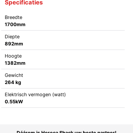
Specificaties
Breedte
1700mm
Diepte
892mm
Hoogte
1382mm
Gewicht
264 kg
Elektrisch vermogen (watt)
0.55kW
Dáárom is Horeca Shack uw beste partner!