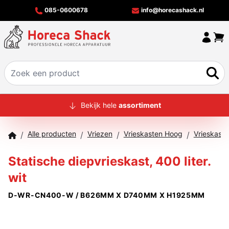
085-0600678
info@horecashack.nl
HOME
Bekijk hele
assortiment
ALLE PRODUCTEN
Alle producten
Vriezen
Vrieskasten Hoog
Vrieskaste
/
/
/
/
OVER ONS
Statische diepvrieskast, 400 liter.
MERKEN
wit
OFFERTECHECKER
D-WR-CN400-W / B626MM X D740MM X H1925MM
CONTACT