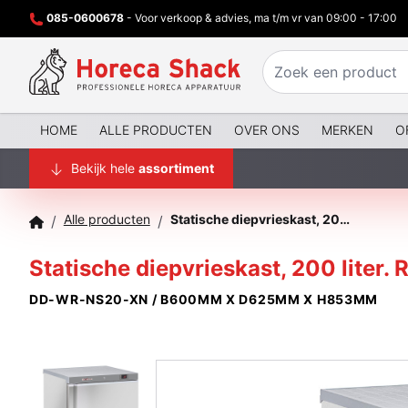
085-0600678
- Voor verkoop & advies, ma t/m vr van 09:00 - 17:00
HOME
ALLE PRODUCTEN
OVER ONS
MERKEN
O
Bekijk hele
assortiment
Alle producten
Statische diepvrieskast, 200 liter. R.V.S.
/
/
Statische diepvrieskast, 200 liter. R
DD-WR-NS20-XN / B600MM X D625MM X H853MM