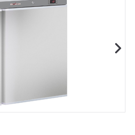
ge foto
N