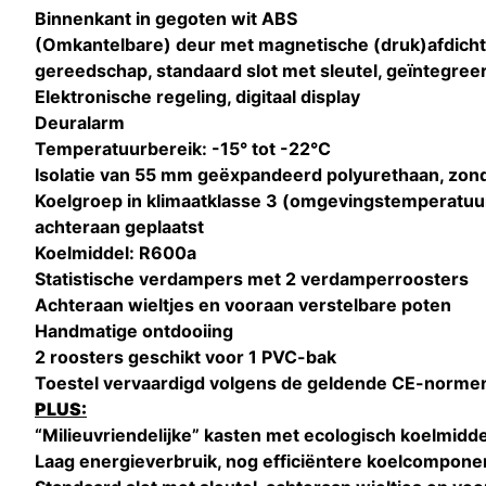
Binnenkant in gegoten wit ABS
(Omkantelbare) deur met magnetische (druk)afdicht
gereedschap, standaard slot met sleutel, geïntegr
Elektronische regeling, digitaal display
Deuralarm
Temperatuurbereik: -15° tot -22°C
Isolatie van 55 mm geëxpandeerd polyurethaan, zon
Koelgroep in klimaatklasse 3 (omgevingstemperatuur
achteraan geplaatst
Koelmiddel: R600a
Statistische verdampers met 2 verdamperroosters
Achteraan wieltjes en vooraan verstelbare poten
Handmatige ontdooiing
2 roosters geschikt voor 1 PVC-bak
Toestel vervaardigd volgens de geldende CE-norme
PLUS:
“Milieuvriendelijke” kasten met ecologisch koelmidd
Laag energieverbruik, nog efficiëntere koelcompone