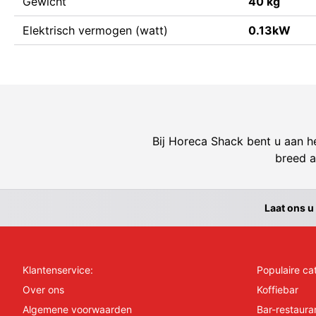
Gewicht
40 kg
Elektrisch vermogen (watt)
0.13kW
Bij Horeca Shack bent u aan he
breed a
Laat ons u
Klantenservice:
Populaire ca
Over ons
Koffiebar
Algemene voorwaarden
Bar-restaura