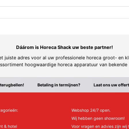
Dáárom is Horeca Shack uw beste partner!
t juiste adres voor al uw professionele horeca groot- en kl
ssortiment hoogwaardige horeca apparatuur van bekende
 terugbellen!
Betaling in termijnen?
Laat ons uw offer
tegorieën:
Webshop 24/7 open.
Wij hebben geen showroom!
nt & hotel
Voor vragen en advies zijn wij 