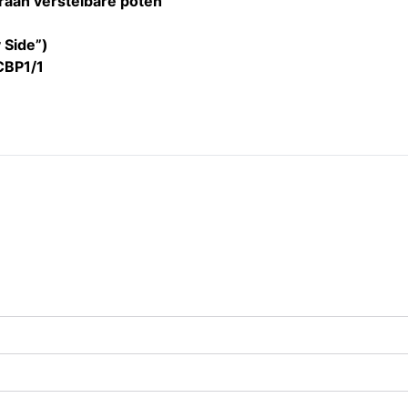
oraan verstelbare poten
 Side”)
CBP1/1