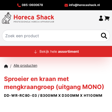
085-0600678
info@horecashack.nl
HOME
Bekijk hele
assortiment
ALLE PRODUCTEN
Alle producten
/
OVER ONS
Sproeier en kraan met
MERKEN
mengkraangroep (uitgang MONO)
OFFERTECHECKER
DD-WR-RC80-03 / B300MM X D300MM X H1100MM
CONTACT