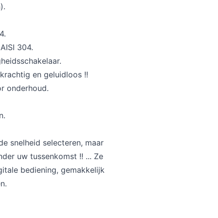
).
4.
 AISI 304.
gheidsschakelaar.
rachtig en geluidloos !!
or onderhoud.
n.
de snelheid selecteren, maar
der uw tussenkomst !! ... Ze
gitale bediening, gemakkelijk
n.