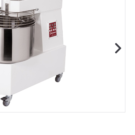
ge foto
N