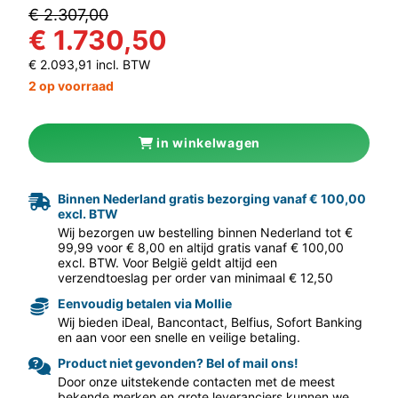
€ 2.307,00
€ 1.730,50
€ 2.093,91 incl. BTW
2 op voorraad
in winkelwagen
aar volgende f
Binnen Nederland gratis bezorging vanaf € 100,00
excl. BTW
Wij bezorgen uw bestelling binnen Nederland tot €
99,99 voor € 8,00 en altijd gratis vanaf € 100,00
excl. BTW. Voor België geldt altijd een
verzendtoeslag per order van minimaal € 12,50
Eenvoudig betalen via Mollie
Wij bieden iDeal, Bancontact, Belfius, Sofort Banking
en aan voor een snelle en veilige betaling.
Product niet gevonden? Bel of mail ons!
Door onze uitstekende contacten met de meest
bekende merken en grote leveranciers kunnen we