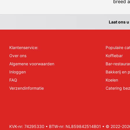
breed a
Laat ons u
Klantenservice:
Populaire ca
Over ons
Koffiebar
Algemene voorwaarden
Bar-restaura
Inloggen
Bakkerij en p
FAQ
Koelen
Verzendinformatie
Catering bez
KVK-nr: 74295330 • BTW-nr: NL859842514B01 • © 2022-2026 