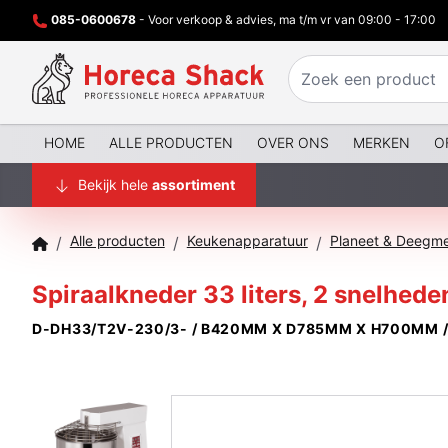
085-0600678
- Voor verkoop & advies, ma t/m vr van 09:00 - 17:00
HOME
ALLE PRODUCTEN
OVER ONS
MERKEN
O
Bekijk hele
assortiment
Alle producten
Keukenapparatuur
Planeet & Deegm
/
/
/
Spiraalkneder 33 liters, 2 snelhede
D-DH33/T2V-230/3- / B420MM X D785MM X H700MM /