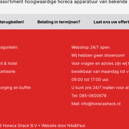
ssortiment hoogwaardige horeca apparatuur van bekende
 terugbellen!
Betaling in termijnen?
Laat ons uw offer
tegorieën:
Webshop 24/7 open.
Wij hebben geen showroom!
nt & hotel
Voor vragen en advies zijn wij 
attiserie
bereikbaar van maandag tot v
09:00 tot 17:00 uur.
orging en buffet
U kunt ons 24/7 mailen voor a
Tel:
085-0600678
Mail:
info@horecashack.nl
Horeca Shack B.V • Website door Nils&Paul