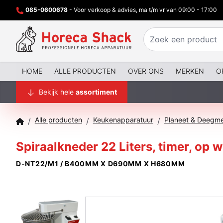
085-0600678
- Voor verkoop & advies, ma t/m vr van 09:00 - 17:00
HOME
ALLE PRODUCTEN
OVER ONS
MERKEN
O
Bekijk hele
assortiment
Alle producten
Keukenapparatuur
Planeet & Deegm
/
/
/
Spiraalkneder 22 Liters, timer, op w
D-NT22/M1 / B400MM X D690MM X H680MM