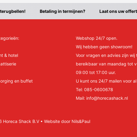
 terugbellen!
Betaling in termijnen?
Laat ons uw offer
tegorieën:
Webshop 24/7 open.
Wij hebben geen showroom!
nt & hotel
Voor vragen en advies zijn wij 
attiserie
bereikbaar van maandag tot v
09:00 tot 17:00 uur.
orging en buffet
U kunt ons 24/7 mailen voor a
Tel:
085-0600678
Mail:
info@horecashack.nl
Horeca Shack B.V • Website door Nils&Paul