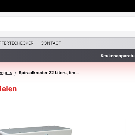
FFERTECHECKER
CONTACT
Keukenapparatu
engers
Spiraalkneder 22 Liters, timer, op wielen
/
ielen