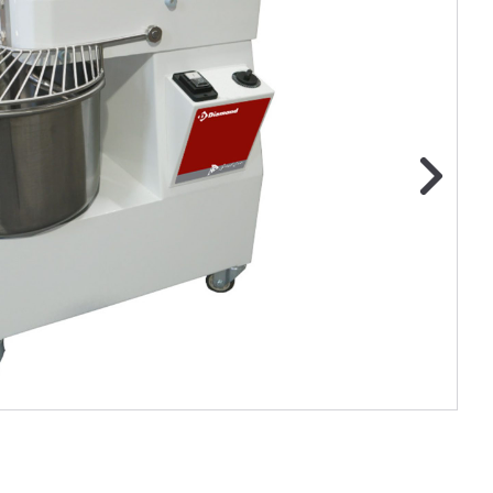
ge foto
N