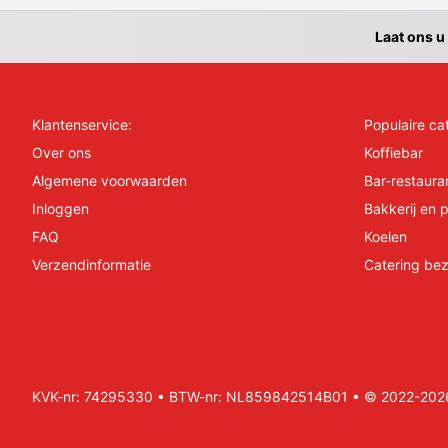
Laat ons u
Klantenservice:
Populaire ca
Over ons
Koffiebar
Algemene voorwaarden
Bar-restaura
Inloggen
Bakkerij en p
FAQ
Koelen
Verzendinformatie
Catering bez
KVK-nr: 74295330 • BTW-nr: NL859842514B01 • © 2022-2026 