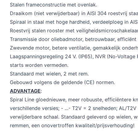
Stalen frameconstructie met ovenlak.
Draaikom (niet verwijderbaar) in AISI 304 roestvrij staa
Spiraal in staal met hoge hardheid, verdeelploeg in AISI
Roestvrij stalen rooster met veiligheidsmicroschakelaar
Transmissie door oliebadmotor, betrouwbaar, efficiënt e
Zwevende motor, betere ventilatie, gemakkelijk onder
Laagspanningsregeling 24 V. (IP65), NVR (No-Voltage R
starts worden vermeden.
Standaard met wielen, 2 met rem.
Gebouwd volgens de geldende (CE) normen.
ADVANTAGE
:
Spiral Line gloednieuwe, meer robuuste, efficiëntere kn
verschillende versies; - ...- T2V = 2 snelheden; AL/T2
verwijderbare schaal. Standaard geleverd op wielen, 
remmen, een onovertroffen kwaliteit/prijsverhouding!