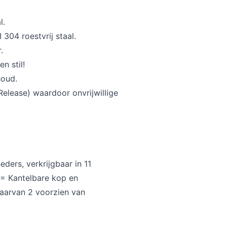
l.
 304 roestvrij staal.
.
n stil!
houd.
elease) waardoor onvrijwillige
eders, verkrijgbaar in 11
V = Kantelbare kop en
waarvan 2 voorzien van