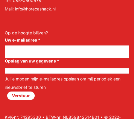
Tel:
085-0600678
Mail:
info@horecashack.nl
Op de hoogte blijven?
Uw e-mailadres
*
Opslag van uw gegevens
*
Jullie mogen mijn e-mailadres opslaan om mij periodiek een
nieuwsbrief te sturen
Verstuur
KVK-nr: 74295330 • BTW-nr: NL859842514B01 • © 2022-
2026 Horeca Shack B.V • Website door Nils&Paul