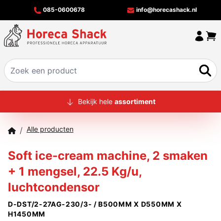
085-0600678
info@horecashack.nl
HOME
Bekijk hele
assortiment
ALLE PRODUCTEN
Alle producten
/
OVER ONS
Soft ice-cream machine, 2 smaken
MERKEN
+ 1 mengsel, 22.5 Kg/u,
OFFERTECHECKER
luchtcondensor
CONTACT
D-DST/2-27AG-230/3- / B500MM X D550MM X
H1450MM