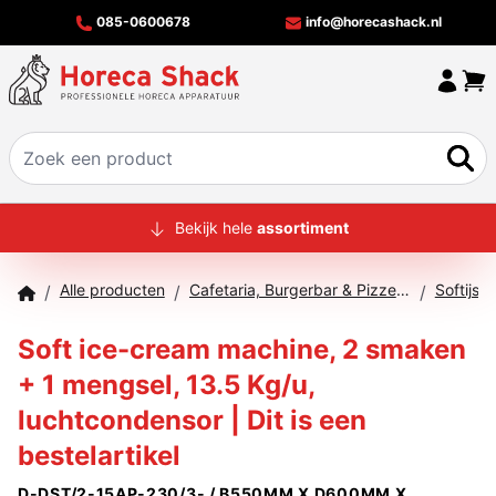
085-0600678
info@horecashack.nl
HOME
Bekijk hele
assortiment
ALLE PRODUCTEN
Alle producten
Cafetaria, Burgerbar & Pizzeria
Softijs 
/
/
/
OVER ONS
Soft ice-cream machine, 2 smaken
MERKEN
+ 1 mengsel, 13.5 Kg/u,
OFFERTECHECKER
luchtcondensor | Dit is een
CONTACT
bestelartikel
D-DST/2-15AP-230/3- / B550MM X D600MM X