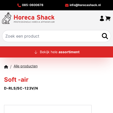
085-0600678
info@horecashack.nl
HOME
Bekijk hele
assortiment
ALLE PRODUCTEN
Alle producten
/
OVER ONS
Soft -air
MERKEN
D-RLS/SC-123V/N
OFFERTECHECKER
CONTACT