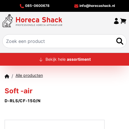
085-0600678
info@horecashack.nl
HOME
Bekijk hele
assortiment
ALLE PRODUCTEN
Alle producten
/
OVER ONS
Soft -air
MERKEN
D-RLS/CF-150/N
OFFERTECHECKER
CONTACT